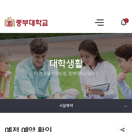
2
po
사
op
이
트
맵
대학생활
더 큰 꿈을 키우는 힘, 중부대학교입니다
시설예약
예전 예약 확인