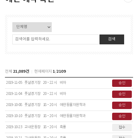
공유
검색
검색어
검색
21,089건
1
2109
전체
현재페이지
/
2019-11-05
풋살경기장
20 ~ 22 시
비마
승인
2019-11-04
풋살경기장
20 ~ 22 시
비마
승인
2019-10-08
풋살경기장
18 ~ 20 시
애완동물자원학과
승인
2019-10-10
풋살경기장
18 ~ 20 시
애완동물자원학과
승인
2019-10-23
교내운동장
18 ~ 20 시
흑풍
접수