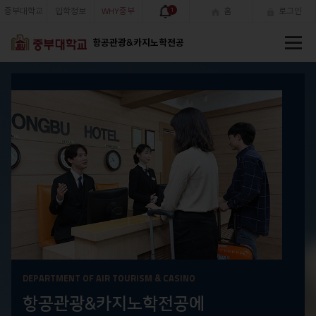
중부대학교
입학정보
WHY중부
1
홈
로그인
전
항공관광&카지노학전공
체
메
뉴
DEPARTMENT OF AIR TOURISM & CASINO
항공관광&카지노학전공에