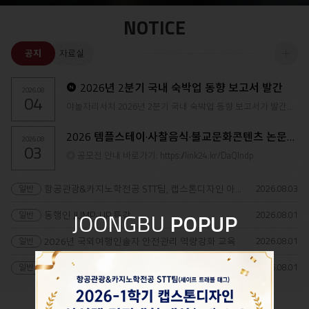
NOTICE
공지
자료실
더
2026년 2분기 국내 숙박업 동향 보고서 발간
2026.08
04
보
야놀자리서치 2026년 2분기 국내 숙박업 동향 보고서가 발간되었습니다. 이번 보고..
기
2026 템플스테이·사찰음식·불교문화콘텐츠 논문공모전
2026.08
03
◎ 공모전 안내 바로가기: https://link24.kr/DaQlndp
2026.08
03
항공관광&카지노학전공 STT팀, 캡스톤디자인 아이템 경진대회 대..
JOONGBU
POPUP
2026.08
01
동행인 JUMP-UP 특강
2026.08
01
2026년 국외여행인솔자 안전관리 역량강화 교육
2026.08
01
2026-2학기 수강신청 안내