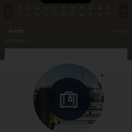
토
일
월
화
수
목
금
토
일
월
화
수
목
01
02
03
04
05
06
07
08
09
10
11
12
13
학사일정
더보기
일정이 없습니다.