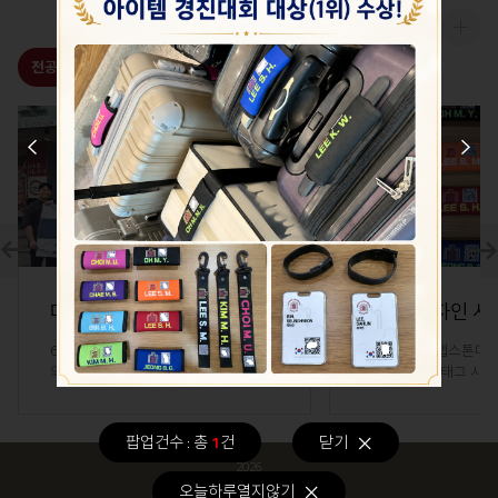
Photo gallery
전공이모저모
함께하는여행
Prev
Next
Prev
Next
대만 타이베이 국외여행인솔자(TC) 해외실습교육
6월 16일부터 19일까지 이강욱 교수님
우리 전공의 캡스톤디자
의 지도하에 대만 타이베이에서 국외여
발한 QR 네임태그 시
행인솔자 자격 취득을 위한 해외실습교
다. 이번에 제작된 시
육을 무사히 ..
부착할 수 있는..
팝업건수 : 총
1
건
닫기
2026
08
오늘하루열지않기