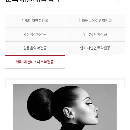
공유
산업디자인학전공
만화애니메이션학전공
사진영상학전공
연극영화학전공
실용음악학전공
엔터테인먼트학전공
뷰티·패션비즈니스학전공