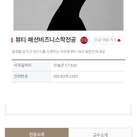
뷰티·패션비즈니스학전공
전공 바로가기
모집
글로벌 감각과 마인드를 지향하는 미래형 뷰티·패션 융합인재 양성
사무실위치,전화번호
사무실위치
인농관 C7-310
전화번호
031-8075-1533
전공소개
교수소개