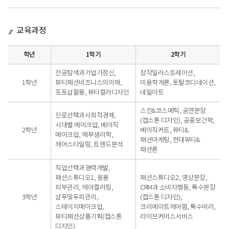
교육과정
학년
1학기
2학기
학년별
전공탐색과기업가정신,
창작일러스트레이션,
교육과정
1학년
뷰티패션비즈니스의이해,
미용학개론, 토탈코디네이션,
-
포토샵활용, 뷰티컬러디자인
네일아트
학년,
교육과정
스킨&코스메틱, 공연분장
진로선택과사회적경제,
(캡스톤 디자인), 공중보건학,
시대별 메이크업, 베이직
2학년
베이직커트, 뷰티&
메이크업, 해부생리학,
패션마케팅, 현대뷰티&
헤어스타일링, 트렌드분석
패션론
직업선택과경력개발,
패션스튜디오1, 응용
패션스튜디오2, 영상분장,
피부관리, 헤어컬러링,
CRM과 소비자행동, 특수분장
3학년
샴푸및두피관리,
(캡스톤 디자인),
스테이지메이크업,
크리에이트헤어펌, 특수머리,
뷰티패션상품기획(캡스톤
라이브커머스서비스
디자인)