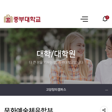
2
po
사
op
이
트
맵
대학/대학원
더 큰 꿈을 키우는 힘, 중부대학교입니다
고양창의캠퍼스
문화예술체육학부