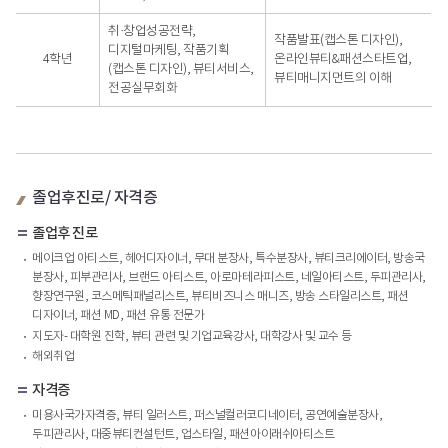
취·창업성공전략,
작품발표(캡스톤 디자인),
디지털마케팅, 작품기획
4학년
온라인뷰티&패션스타트업,
(캡스톤 디자인), 뷰티서비스,
뷰티매니지먼트의 이해
전공실무회화
졸업후진로/ 자격증
졸업후 진로
메이크업 아티스트, 헤어디자이너, 무대 분장사, 특수분장사, 뷰티크리에이터, 방송국
분장사, 피부관리사, 브랜드 아티스트, 아로마테라피스트, 네일아티스트, 두피관리사,
향장연구원, 코스메틱패널리스트, 뷰티비즈니스 매니즈, 방송 스타일리스트, 패션
디자이너, 패션 MD, 패션 유통 전문가
지도자- 대학원 진학, 뷰티 관련 및 기업교육강사, 대학강사 및 교수 등
해외취업
자격증
미용사국가자격증, 뷰티 일러스트, 퍼스널컬러코디네이터, 공연예술분장사,
두피관리사, 대중뷰티컨설턴트, 업스타일, 패션아이래쉬아티스트