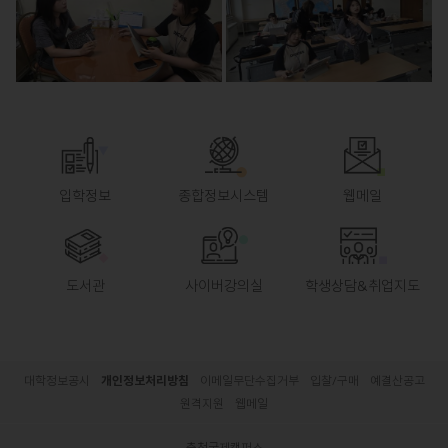
입학정보
종합정보시스템
웹메일
도서관
사이버강의실
학생상담&취업지도
대학정보공시
개인정보처리방침
이메일무단수집거부
입찰/구매
예결산공고
원격지원
웹메일
충청국제캠퍼스