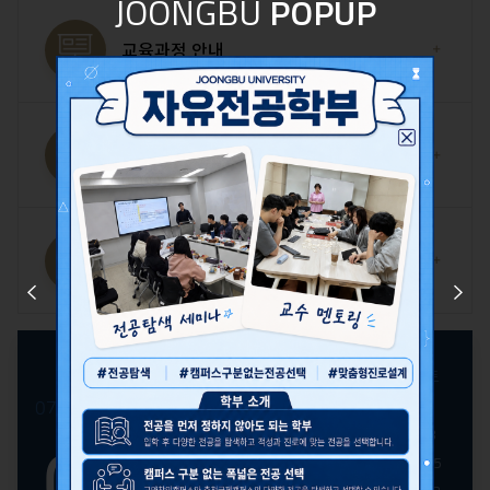
JOONGBU
POPUP
교육과정 안내
교과목 개요
졸업 후 진로
Prev
Next
일
월
화
수
목
금
토
2026
2026
1
07.
08.
09.
년
2
3
4
5
6
7
8
08
08
월
9
10
11
12
13
14
15