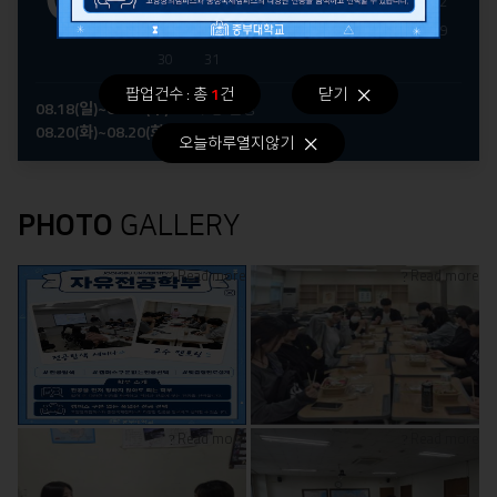
16
17
18
19
20
21
22
23
24
25
26
27
28
29
30
31
팝업건수 : 총
1
건
닫기
08.18(일)~08.21(수)
수강 신청
08.20(화)~08.20(화)
후기 학위수여식
오늘하루열지않기
PHOTO
GALLERY
Read more
Read more
Read more
Read more