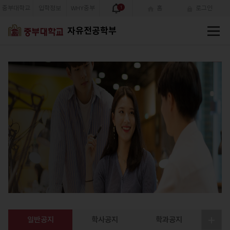
중부대학교
입학정보
WHY중부
1
홈
로그인
전
자유전공학부
체
메
뉴
자유전공학부
식생활을 통한 개인, 지역사회, 국
민의 영양과 건강증진에 이바지
하는 전문인력을 양성하고 있습
니다.
일반공지
학사공지
학과공지