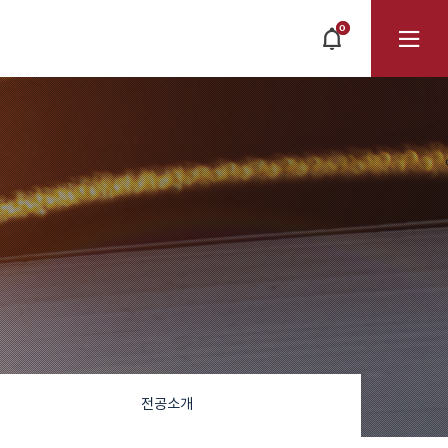
0
POPUP
OPEN
전
체
메
뉴
전공소개