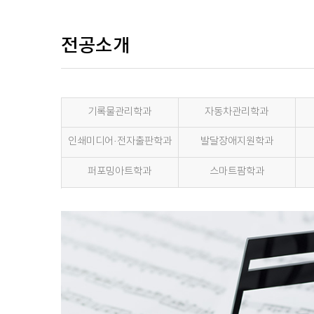
전공소개
기록물관리학과
자동차관리학과
인쇄미디어·전자출판학과
발달장애지원학과
퍼포밍아트학과
스마트팜학과