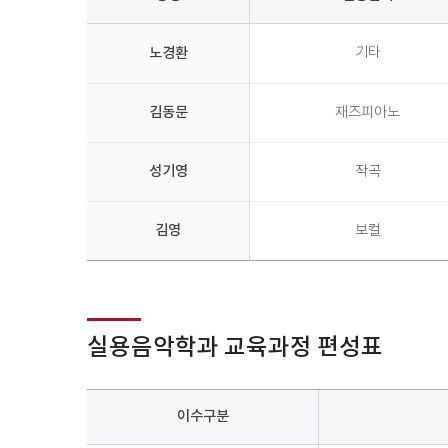
교
노경환
기타
수
소
개
김동문
재즈피아노
의
성
명,
성기영
작곡
전
공
김영
보컬
분
야,
최
종
학
위,
실용음악학과 교육과정 편성표
연
구
실,
이수구분
전