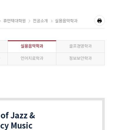
휴먼텍대학원
전공소개
실용음악학과
공
유
프
하
기
린
실용음악학과
골프경영학과
트
과
언어치료학과
정보보안학과
of Jazz &
cy Music