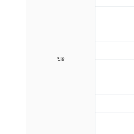
대
한
설
명
입
니
다.
전공