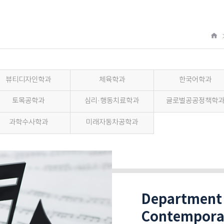
홈
뷰티디자인학과
체육학과
한국어학과
토목공학과
심리·행동치료학과
글로벌공공정책학
과학수사학과
미래자동차공학과
Department 
Contempora