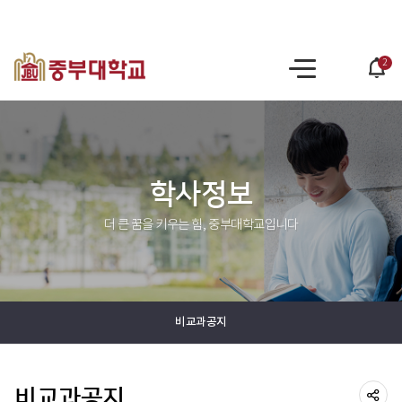
2
po
사
op
이
트
맵
학사정보
더 큰 꿈을 키우는 힘, 중부대학교입니다
비교과공지
비교과공지