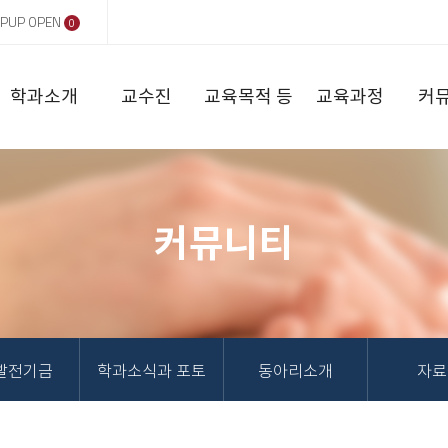
PUP OPEN
0
학과소개
교수진
교육목적 등
교육과정
커
커뮤니티
발전기금
학과소식과 포토
동아리소개
자료