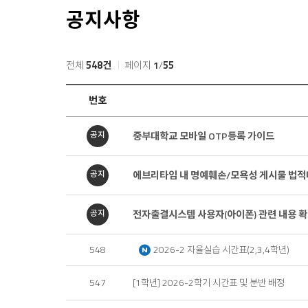
공지사항
전체
548건
페이지
1
/
55
공
번호
지
사
항
중부대학교 모바일 OTP등록 가이드
공지
목
록
에브리타임 내 명예훼손/모욕성 게시물 법적
공지
전자출결시스템 사용자(아이폰) 관련 내용 확
공지
새
548
2026-2 자율실습 시간표(2,3,4학년)
글
547
[1학년] 2026-2학기 시간표 및 분반 배정