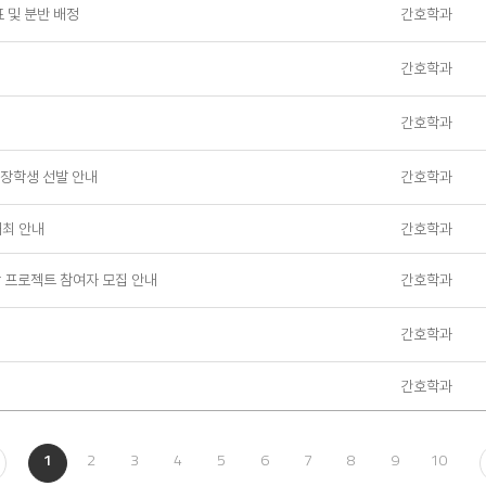
표 및 분반 배정
간호학과
간호학과
간호학과
 장학생 선발 안내
간호학과
최 안내
간호학과
장 프로젝트 참여자 모집 안내
간호학과
간호학과
간호학과
1
2
3
4
5
6
7
8
9
10