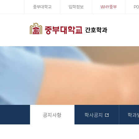
중부대학교
입학정보
WHY중부
PO
간호학과
공지사항
학사공지
학과