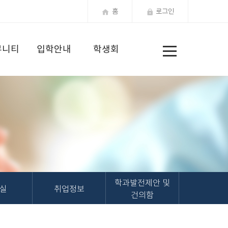
홈
로그인
전
뮤니티
입학안내
학생회
체
메
뉴
학과발전제안 및
실
취업정보
건의함