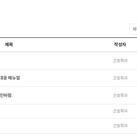
공
지
사
제목
작성자
항
검
색
간호학과
대응 매뉴얼
간호학과
인바람.
간호학과
간호학과
간호학과