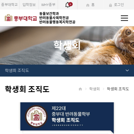
중부대학교
입학정보
WHY중부
4
홈
로그인
전
동물보건학과
반려동물사육학전공
체
반려동물행동복지학전공
메
뉴
학생회
학생회 조직도
학생회 조직도
학생회
학생회 조직도
홈