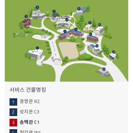
서비스 건물명칭
경영관 R2
성지관 C3
송백관 C1
청강관 W1