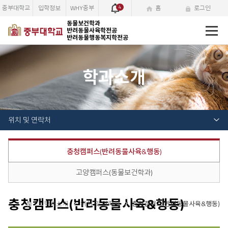
중부대학교
입학정보
WHY중부
4
홈
로그인
전
동물보건학과
반려동물사육학전공
체
반려동물행동복지학전공
메
뉴
학과소개
위치 및 연락처
충청캠퍼스(반려동물사육&행동)
고양캠퍼스(동물보건학과)
충청캠퍼스(반려동물사육&행동)
학과소개
위치 및 연락처
충청캠퍼스(반려동물사육&행동)
홈