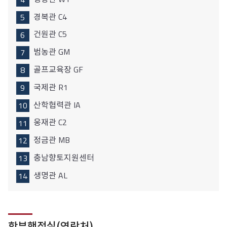
경복관 C4
건원관 C5
범농관 GM
골프교육장 GF
국제관 R1
산학협력관 IA
웅재관 C2
정금관 MB
충남향토지원센터
생명관 AL
학부행정실(연락처)