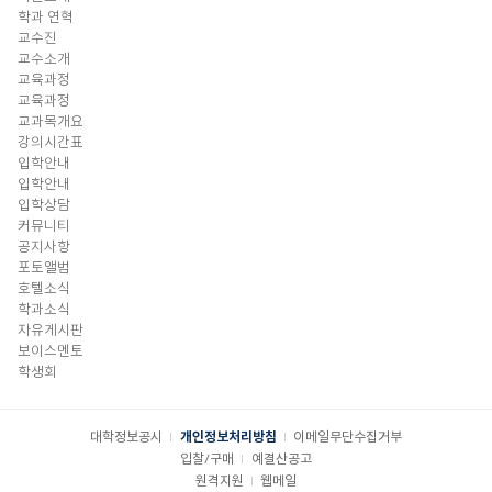
학과 연혁
교수진
교수소개
교육과정
교육과정
교과목개요
강의시간표
입학안내
입학안내
입학상담
커뮤니티
공지사항
포토앨범
호텔소식
학과소식
자유게시판
보이스멘토
학생회
대학정보공시
개인정보처리방침
이메일무단수집거부
입찰/구매
예결산공고
원격지원
웹메일