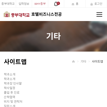
중부대학교
입학정보
WHY중부
0
홈
로그인
전
호텔비즈니스전공
체
메
뉴
기타
사이트맵
기타
사이트맵
홈
학과소개
학과소개
학과장 인사말
학사일정
졸업 후 진로
산학협력
위치 및 연락처
직원소개