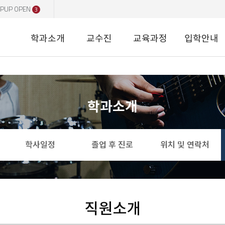
PUP OPEN
3
학과소개
교수진
교육과정
입학안내
학과소개
학사일정
졸업 후 진로
위치 및 연락처
직원소개