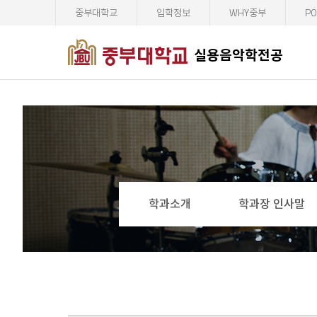
중부대학교
입학정보
WHY중부
PO
실용음악학전공
학과소개
학과장 인사말