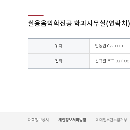
실용음악학전공
학과사무실(연락처)
위치, 전화
위치
인농관 C7-0310
전화
신규열 조교 031) 80
대학정보공시
개인정보처리방침
이메일무단수집거부