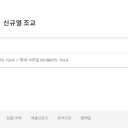
 신규열 조교
75-1245 / 학과 사무실 031)8075-1543
입찰/구매
예결산공고
원격지원
웹메일