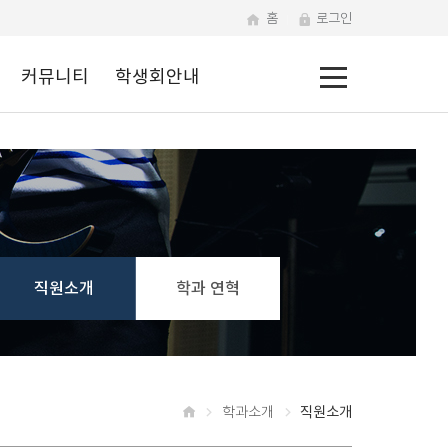
홈
로그인
전
커뮤니티
학생회안내
체
메
뉴
직원소개
학과 연혁
학과소개
직원소개
홈