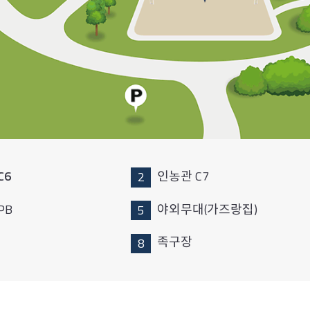
C6
인농관 C7
PB
야외무대(가즈랑집)
족구장