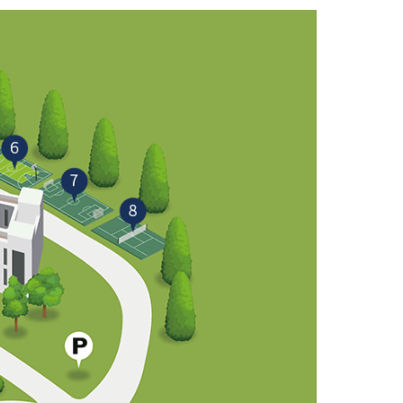
린
기
트