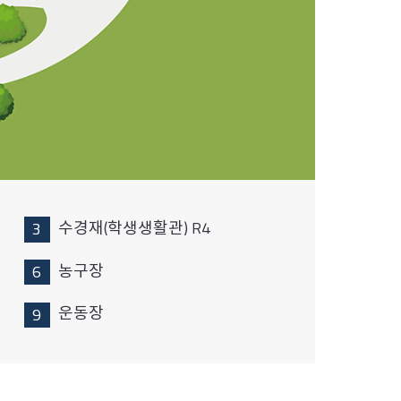
수경재(학생생활관) R4
농구장
운동장