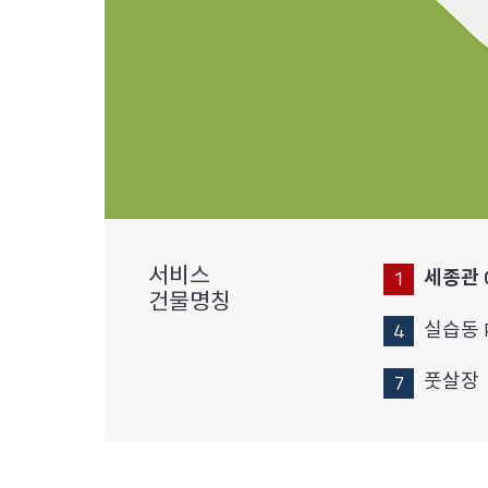
서비스
세종관 
건물명칭
실습동 
풋살장