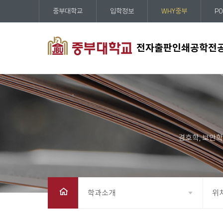
중부대학교
입학정보
WHY중부
PO
전자출판인쇄공학전
학과소개
위