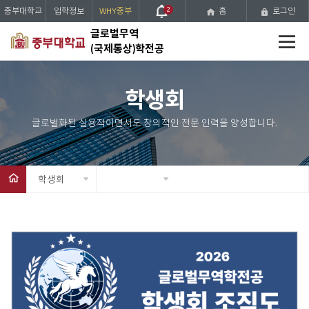
중부대학교
입학정보
WHY중부
2
홈
로그인
전
글로벌무역
체
(국제통상)학전공
메
뉴
학생회
학생회