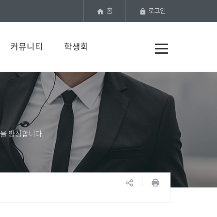
홈
로그인
전
커뮤니티
학생회
체
메
뉴
공
프
유
린