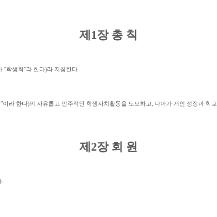
제
1
장 총 칙
하
“
학생회
”
라 한다
)
라 지칭한다
.
원
”
이라 한다
)
의 자유롭고 민주적인 학생자치활동을 도모하고
,
나아가 개인 성장과 학교
제
2
장 회 원
다
.