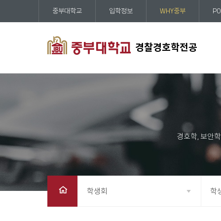
중부대학교
입학정보
WHY중부
PO
경찰경호학전공
학생회
학