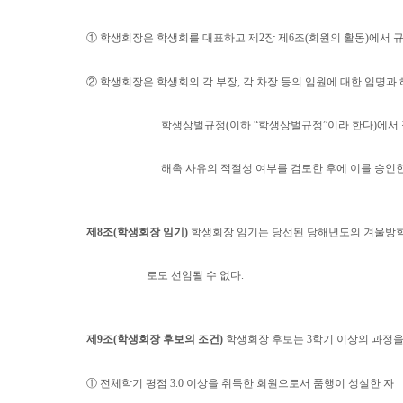
①
학생회장은 학생회를 대표하고 제
2
장 제
6
조
(
회원의 활동
)
에서 
②
학생회장은 학생회의 각 부장
,
각 차장 등의 임원에 대한 임명
학생상벌규정
(
이하
“
학생상벌규정
”
이라 한다
)
에서 
해촉 사유의 적절성 여부를 검토한 후에 이를 승인
제
8
조
(
학생회장 임기
)
학생회장 임기는 당선된 당해년도의 겨울방
로도 선임될 수 없다
.
제
9
조
(
학생회장 후보의 조건
)
학생회장 후보는
3
학기 이상의 과정
①
전체학기 평점
3.0
이상을 취득한 회원으로서 품행이 성실한 자