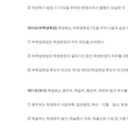
②
직전학기 평점
3.5
이상을 취득한 회원으로서 품행이 성실한 자
제
10
조
(
부학생회장
)
학생회는 부학생회장
1
인을 두며 다음과 같은
①
부학생회장은 학생회장의 직무 전반을 보좌한다
.
②
부학생회장은 학생회장의 궐위기간 동안 학생회장의 직무를 대
③
부학생회장 후보의 조건은 제
3
장 제
9
조
(
학생회장 후보의 조건
)
에
제
11
조
(
부서
)
학생회는 총무부
,
학술부
,
홍보부
,
체육부 등의 부서를
①
총무부는 학생회의 사업계획
,
일반행정
,
예산
ㆍ
지출
ㆍ
결산
,
회원
②
학술부는 학생회지 발간
,
학술행사 개최
,
학술자료 수집 등 각종