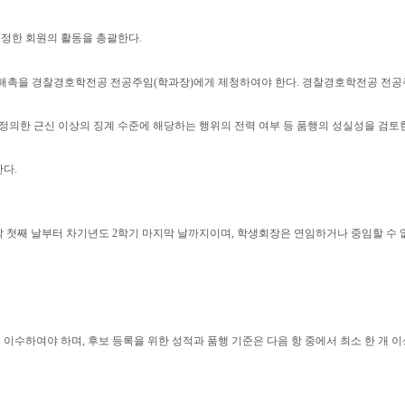
규정한 회원의 활동을 총괄한다
.
과 해촉을 경찰경호학전공 전공주임
(
학과장
)
에게 제청하여야 한다
.
경찰경호학전공 전공
정의한 근신 이상의 징계 수준에 해당하는 행위의 전력 여부 등 품행의 성실성을 검토
한다
.
학 첫째 날부터 차기년도
2
학기 마지막 날까지이며
,
학생회장은 연임하거나 중임할 수 
을 이수하여야 하며
,
후보 등록을 위한 성적과 품행 기준은 다음 항 중에서 최소 한 개 