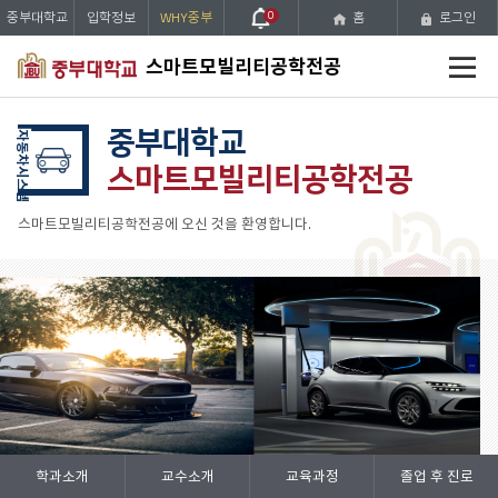
중부대학교
입학정보
WHY중부
0
홈
로그인
전
스마트모빌리티공학전공
체
메
뉴
중부대학교
자동차시스템
스마트모빌리티공학전공
스마트모빌리티공학전공에 오신 것을 환영합니다.
Prev
Stop
Next
학과소개
교수소개
교육과정
졸업 후 진로