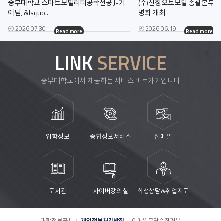
중부대학교 스마트모빌리티공학전공 J-기
(주)신창오토모빌 총괄본부장
어팀, &lsquo..
명회 개최
2026.07.30
2026.06.19
Read more
Read more
LINK
SERVICE
중부대학교에서 제공하는 서비스 바로가기입니다
입학정보
종합정보서비스
웹메일
도서관
사이버강의실
학생상담&취업지도
대학정보공시
개인정보처리방침
이메일무단수집거부