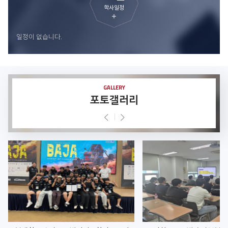
학사일정
더
보
일정이 없습니다.
기
GALLERY
포토갤러리
Prev
Next