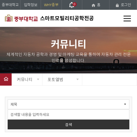
중부대학교
입학정보
WHY중부
0
홈
로그인
전
스마트모빌리티공학전공
체
메
뉴
커뮤니티
커뮤니티
포토앨범
게
시
물
검
색
검색