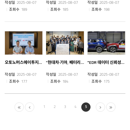
작성일
2025-08-07
작성일
2025-08-07
작성일
2025-08-07
조회수
189
조회수
185
조회수
198
오토노머스에이투지, 가네마쯔와 협력...日 자율주행 시장 진출
“현대차·기아, 배터리 품질 노하우로 전기차 안전 확보 노력”
"EDR 데이터 신뢰성↑" 모빌리티안전학회·보험개발원, 충돌시험 시연서 검증 | 출처 : 아시아경제 | https://www.asiae.co.kr/article/20250723
작성일
2025-08-07
작성일
2025-08-07
작성일
2025-08-07
조회수
177
조회수
184
조회수
175
1
2
3
4
5