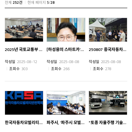
전체
252건
현재 페이지
5
/
28
2025년 국토교통부 4년제 대학 최초 자동차기술인력양성 인증기관 전기자동차 안전성 평가 및 통합 안전기술 개발사업의 일환 전기자동차 기초과정 1차 교육 성료
[하성용의 스마트카'톡'] 모빌리티산업의 경쟁력 제고 방안…과감한 투자·혁신
250807 중국자동차대학 방문
작성일
2025-08-12
작성일
2025-08-08
작성일
2025-08-08
조회수
303
조회수
266
조회수
278
한국자동차모빌리티안전학회, '차량용 AI 국제 표준화' 참여
파주시, ‘파주시 모빌리티 개선계획 수립 용역 추진 보고회' 개최
"토종 자율주행 기술로 바이두·엔비디아와 어깨 나란히"