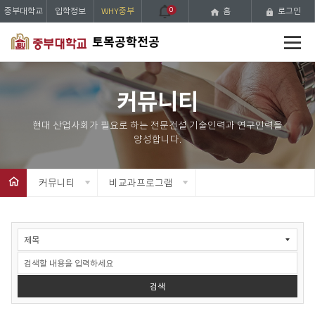
중부대학교
입학정보
WHY중부
0
홈
로그인
전
토목공학전공
체
메
뉴
커뮤니티
커뮤니티
비교과프로그램
비
교
과
검
색
검색