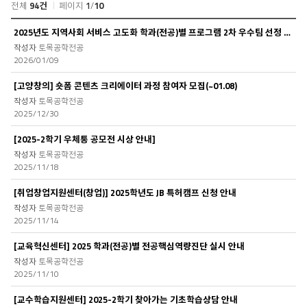
전체
94건
페이지
1
/
10
비
2025년도 지역사회 서비스 고도화 학과(전공)별 프로그램 2차 우수팀 선정 발표
교
토목공학전공
과
2026/01/09
목
록
[고양창의] 숏폼 콘텐츠 크리에이터 과정 참여자 모집(~01.08)
토목공학전공
2025/12/30
[2025-2학기 우체통 공모전 시상 안내]
토목공학전공
2025/11/18
[취업창업지원센터(창업)] 2025학년도 JB 특허캠프 신청 안내
토목공학전공
2025/11/14
[교육혁신센터] 2025 학과(전공)별 전공핵심역량진단 실시 안내
토목공학전공
2025/11/10
[교수학습지원센터] 2025-2학기 찾아가는 기초학습상담 안내