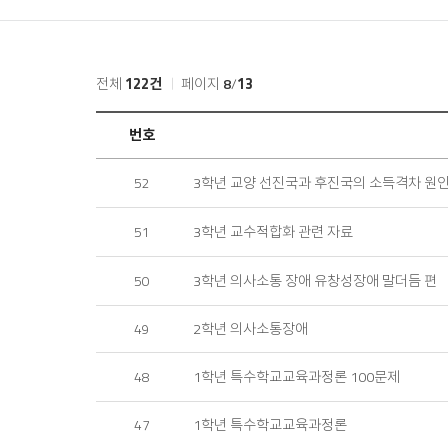
홈
전체
122건
페이지
8
/
13
일
번호
반
자
3학년 교양 선진국과 후진국의 소득격차 원
52
료
실
목
3학년 교수적합화 관련 자료
51
록
3학년 의사소통 장애 유창성장애 말더듬 편
50
2학년 의사소통장애
49
1학년 특수학교교육과정론 100문제
48
1학년 특수학교교육과정론
47