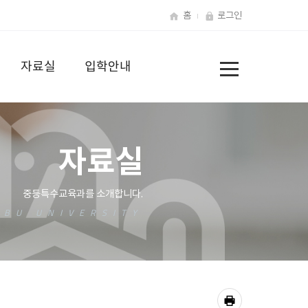
홈
로그인
전
자료실
입학안내
체
메
뉴
자료실
공