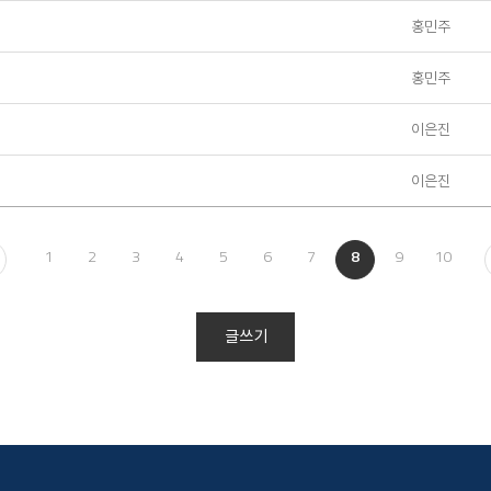
홍민주
홍민주
이은진
이은진
1
2
3
4
5
6
7
8
9
10
글쓰기