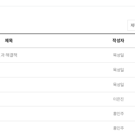
일
반
자
제목
작성자
료
실
검
인과 해결책
목성일
색
목성일
목성일
이은진
홍민주
홍민주