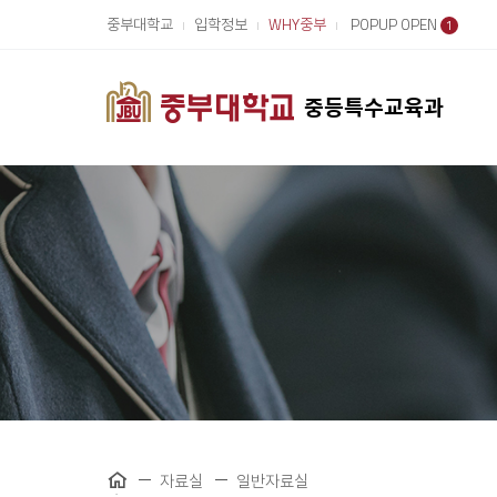
중부대학교
입학정보
WHY중부
POPUP OPEN
1
중등특수교육과
자료실
일반자료실