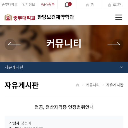
중부대학교
입학정보
WHY중부
0
홈
로그인
전
한방보건제약학과
체
메
뉴
커뮤니티
자유게시판
자유게시판
커뮤니티
자유게시판
홈
전공, 전산자격증 인정범위안내
작성자
정선미