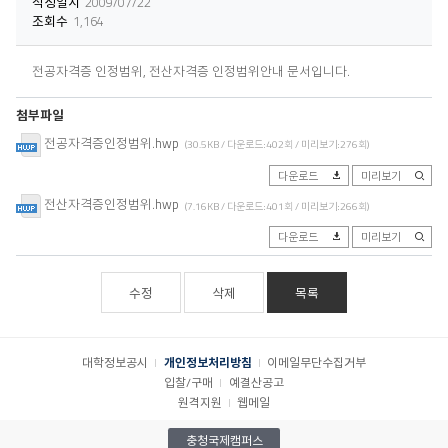
작성일시
2009/07/22
조회수
1,164
전공자격증 인정범위, 전산자격증 인정범위안내 문서입니다.
첨부파일
전공자격증인정범위.hwp
(30.5KB / 다운로드:402회 / 미리보기:276회)
다운로드
미리보기
전산자격증인정범위.hwp
(7.16KB / 다운로드:401회 / 미리보기:266회)
다운로드
미리보기
수정
삭제
목록
대학정보공시
개인정보처리방침
이메일무단수집거부
입찰/구매
예결산공고
원격지원
웹메일
충청국제캠퍼스