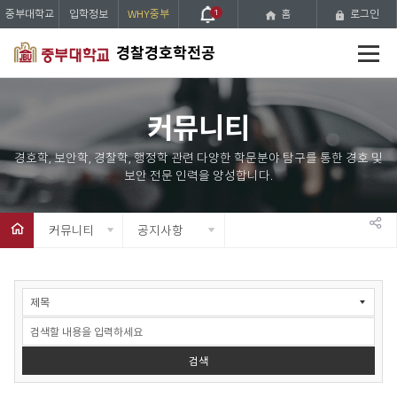
중부대학교
입학정보
WHY중부
1
홈
로그인
전
경찰경호학전공
체
메
뉴
커뮤니티
커뮤니티
공지사항
공
유
공
하
지
사
기
항
검
검색
색