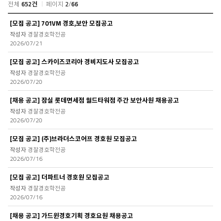
전체
652건
페이지
2
/
66
공
[모집 공고] 701VM 경호,보안 모집공고
지
경찰경호학전공
사
2026/07/21
항
목
[모집 공고] 스카이즈코리아 경비지도사 모집공고
록
경찰경호학전공
2026/07/20
[채용 공고] 잠실 롯데면세점 월드타워점 주간 보안사원 채용공고
경찰경호학전공
2026/07/20
[모집 공고] (주)브라더스코어프 경호원 모집공고
경찰경호학전공
2026/07/16
[모집 공고] 더파트너 경호원 모집공고
경찰경호학전공
2026/07/16
[채용 공고] 가드윈경호기획 경호요원 채용공고