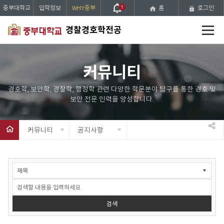
중부대학교
입학정보
WHY중부
1
홈
로그인
전
경찰경호학전공
체
메
뉴
커뮤니티
커뮤니티
공지사항
공
유
공
하
지
사
기
항
검
검색
색