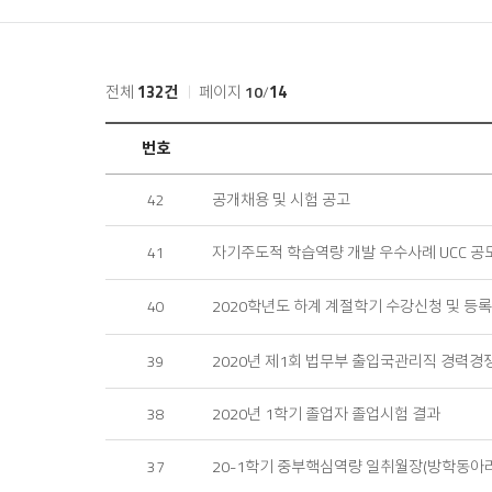
홈
전체
132건
페이지
10
/
14
공
번호
지
사
공개채용 및 시험 공고
42
항
목
록
자기주도적 학습역량 개발 우수사례 UCC 공
41
2020학년도 하계 계절학기 수강신청 및 등
40
2020년 제1회 법무부 출입국관리직 경력
39
2020년 1학기 졸업자 졸업시험 결과
38
20-1학기 중부핵심역량 일취월장(방학동아리
37