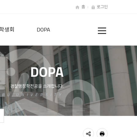
홈
로그인
전
학생회
DOPA
체
메
뉴
DOPA