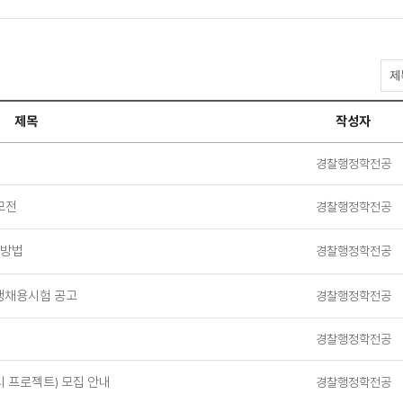
공
지
사
제목
작성자
항
검
색
경찰행정학전공
모전
경찰행정학전공
록방법
경찰행정학전공
경쟁채용시험 공고
경찰행정학전공
경찰행정학전공
 프로젝트) 모집 안내
경찰행정학전공