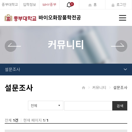
중부대학교
입학정보
WHY중부
0
홈
로그인
전
바이오화장품학전공
체
메
뉴
커뮤니티
설문조사
설문조사
커뮤니티
설문조사
홈
게
검색
시
물
검
전체
1건
현재 페이지
1
/
1
색