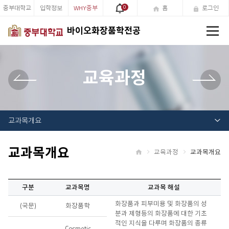
중부대학교
입학정보
WHY중부
0
홈
로그인
전
바이오화장품학전공
체
메
뉴
교육과정
교과목개요
교과목개요
교육과정
교과목개요
홈
구분
교과목명
교과목 해설
화
화장품과 피부미용 및 화장품의 성
(국문)
화장품학
장
분과 제형등의 화장품에 대한 기초
품
적인 지식을 다루며 화장품의 종류
Cosmetic