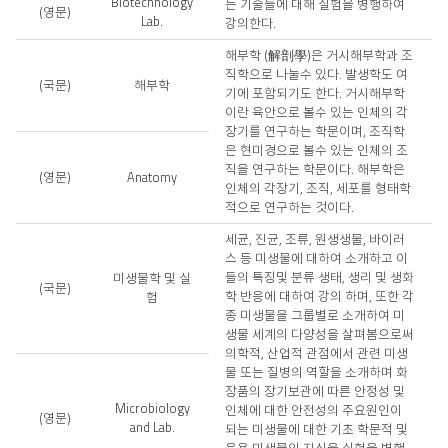
Biotechnology
는 기술들에 대해 실험을 병행하여
(영문)
Lab.
강의한다.
해부학 (解剖學)은 거시해부학과 조
직학으로 나눌수 있다. 발생학도 여
(국문)
해부학
기에 포함되기도 한다. 거시해부학
이란 육안으로 볼수 있는 인체의 각
장기를 연구하는 학문이며, 조직학
은 현미경으로 볼수 있는 인체의 조
직을 연구하는 학문이다. 해부학은
(영문)
Anatomy
인체의 각장기, 조직, 세포를 형태학
적으로 연구하는 것이다.
세균, 진균, 조류, 원생생물, 바이러
스 등 미생물에 대하여 소개하고 이
들의 특징및 분류 생태, 생리 및 생화
미생물학 및 실
(국문)
학 반응에 대하여 강의 하며, 또한 각
험
종 미생물을 그룹별로 소개하여 미
생물 세계의 다양성을 살펴봄으로써
의학적, 산업적 관점에서 관련 미생
물 또는 질병의 역할을 소개하며 화
장품의 장기보관에 따른 안정성 및
Microbiology
인체에 대한 안전성의 주요원인이
(영문)
and Lab.
되는 미생물에 대한 기초 학문적 및