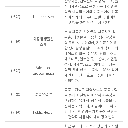
탄수화물, 단백질의 특징 및 구조, 물
질대사과정으로 구성되는데 생명현
상을 화학적분야와 미용분야에 접목
(영문)
Biochemistry
시켜 인체의 피부나 모발 등에 미치
는 영향을 과학적으로 탐구한다.
본 교과목은 천연물의 시료채집 및
추출, 미생물을 이용한 생리활성물
화장품생물신
(국문)
질 분리 및 구조결정, 기기분석에 의
소재
한 생리활성물질의 구조해석 데이터
베이스의 활용 및 유지, 탄화수소류,
에스테르, 알코올류, 보습제, 계면활
성제, 색재류, 효소, 생체 유래 성분,
Advanced
식물 유래 성분, 수용성 고분자, 첨가
(영문)
Biocosmetics
제인 비타민과 호르몬 등에 대해서
강의한다.
공중보건학은 지역사회의 공동노력
(국문)
공중보건학
을 통하여 질병을 예방하고 수명을
연장하며 육체적․정신적 능률을 증
진하는 과학이며, 예술이다. 특히 보
건, 환경, 전염병관리 미용에 관련된
(영문)
Public Health
보건학적 대응책에 대해 강의한다.
최근 우리나라에서 각광받기 시작한