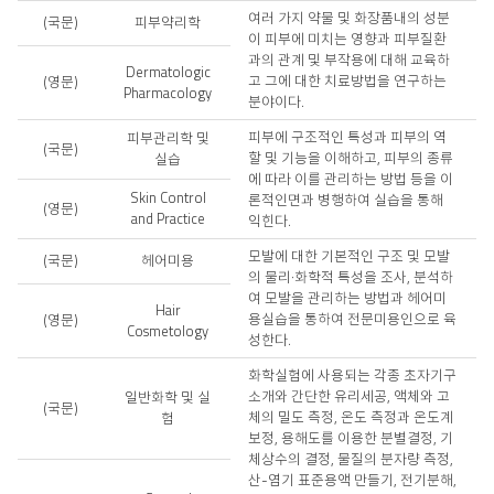
여러 가지 약물 및 화장품내의 성분
(국문)
피부약리학
이 피부에 미치는 영향과 피부질환
과의 관계 및 부작용에 대해 교육하
Dermatologic
고 그에 대한 치료방법을 연구하는
(영문)
Pharmacology
분야이다.
피부에 구조적인 특성과 피부의 역
피부관리학 및
(국문)
할 및 기능을 이해하고, 피부의 종류
실습
에 따라 이를 관리하는 방법 등을 이
Skin Control
론적인면과 병행하여 실습을 통해
(영문)
and Practice
익힌다.
모발에 대한 기본적인 구조 및 모발
(국문)
헤어미용
의 물리·화학적 특성을 조사, 분석하
여 모발을 관리하는 방법과 헤어미
Hair
용실습을 통하여 전문미용인으로 육
(영문)
Cosmetology
성한다.
화학실험에 사용되는 각종 초자기구
소개와 간단한 유리세공, 액체와 고
일반화학 및 실
(국문)
체의 밀도 측정, 온도 측정과 온도계
험
보정, 용해도를 이용한 분별결정, 기
체상수의 결정, 물질의 분자량 측정,
산-염기 표준용액 만들기, 전기분해,