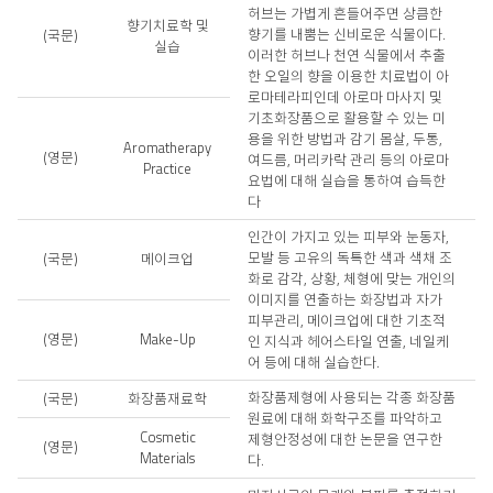
허브는 가볍게 흔들어주면 상큼한
향기치료학 및
향기를 내뿜는 신비로운 식물이다.
(국문)
실습
이러한 허브나 천연 식물에서 추출
한 오일의 향을 이용한 치료법이 아
로마테라피인데 아로마 마사지 및
기초화장품으로 활용할 수 있는 미
용을 위한 방법과 감기 몸살, 두통,
Aromatherapy
(영문)
여드름, 머리카락 관리 등의 아로마
Practice
요법에 대해 실습을 통하여 습득한
다
인간이 가지고 있는 피부와 눈동자,
모발 등 고유의 독특한 색과 색채 조
(국문)
메이크업
화로 감각, 상황, 체형에 맞는 개인의
이미지를 연출하는 화장법과 자가
피부관리, 메이크업에 대한 기초적
(영문)
Make-Up
인 지식과 헤어스타일 연출, 네일케
어 등에 대해 실습한다.
화장품제형에 사용되는 각종 화장품
(국문)
화장품재료학
원료에 대해 화학구조를 파악하고
Cosmetic
제형안정성에 대한 논문을 연구한
(영문)
Materials
다.