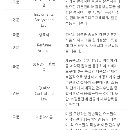
기기를 활용하여 물질을 분석하는데
(국문)
험
필요한 기본원리와 활용방법등을 실
험을 통하여 다루며, 특히 분광학적
Instrumental
인 원리와 크로마토그래피 및 열분
(영문)
Analysis and
석등을 다룬다
Lab.
향료의 성분과 종류에 대한 기본지
(국문)
향료학
식을 익히고 이들 향기성분의 특성
Perfume
에 따른 용도 및 사용법과 보관법등
(영문)
Science
을 다룬다.
제품품질의 유지·향상을 위하여 각
품질관리 및 법
종 과학적 원리를 응용하여 소비자
(국문)
규
요구에 맞는 품질의 제품을 경제적·
효율적으로 생산하고 제공하기 위한
수단으로 설계·제조·판매·서비스 등
Quality
각 단계에 체계적인 관리수법을 종
(영문)
Control and
합적으로 응용·활용하는 것이다. 또
Law
한, 화장품관계 법규의 세부항목을
이해한다.
미를 구성하는 전반적인 요소들의
(국문)
미용학개론
외적인면과 행동적인면 등을 다루
며, 각 요소들의 특성과 이들 간의 상