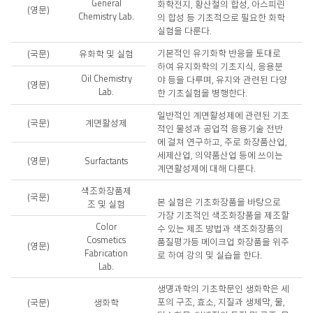
General
화학전지, 황산철의 합성, 아스피린
(영문)
Chemistry Lab.
의 합성 등 기초적으로 필요한 화학
실험을 다룬다.
기본적인 유기화학 반응을 토대로
(국문)
유화학 및 실험
하여 유지화학의 기초지식, 응용분
Oil Chemistry
야 등을 다루며, 유지와 관련된 다양
(영문)
Lab.
한 기초실험을 병행한다.
일반적인 계면활성제에 관련된 기초
(국문)
계면활성제
적인 물성과 공업적 응용기술 전반
에 걸쳐 연구하고, 주로 화장품산업,
세제산업, 의약품산업 등에 쓰이는
(영문)
Surfactants
계면활성제에 대해 다룬다.
색조화장품제
(국문)
본 실험은 기초화장품을 바탕으로
조 및 실험
가장 기초적인 색조화장품을 제조할
Color
수 있는 제조 방법과 색조화장품의
Cosmetics
품질평가등 메이크업 화장품을 위주
(영문)
Fabrication
로 하여 강의 및 실습을 한다.
Lab.
생명과학의 기초학문인 생화학은 세
포의 구조, 효소, 지질과 생체막, 물,
(국문)
생화학