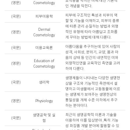
호작용을 익히는 미에 대한 기본적
(영문)
Cosmetology
인 개념을 익힌다.
피부에 구조적인 특성과 피부의 역
(국문)
피부미용학
할 및 기능을 이해하고, 피부의 종류
에 따른 관리 손질하는 방법과 외형
Dermal
적인 유형에 따라 아름답고 조화롭
(영문)
Cosmetology
게 꾸미는 방법에 대해 다룬다.
아름다움을 추구하는데 있어 사람의
(국문)
미용교육론
성격, 사회성, 분위기, 교양, 몸과 마
음의 상태 등 인간의 내면적인 미와
Education of
외향적인면을 교육적인 측면을 고려
(영문)
Cosmetology
하여 다룬다.
생명체들이 나타내는 다양한 생명현
(국문)
생리학
상을 구조와 기능적인 측면에서 설
명하고 미생물에서 고등동물에 이르
는 생명체가 보여주는 생명현상의
통일성을 개체 수준 이하에서 추구
(영문)
Physiology
하는 분야이다.
최근의 생명공학적 이론과 기술을
생명공학 및 실
(국문)
이용하여 이를 임상분야 ,특히 기능
험
성 화장품 개발 분야에 활용할 수 있