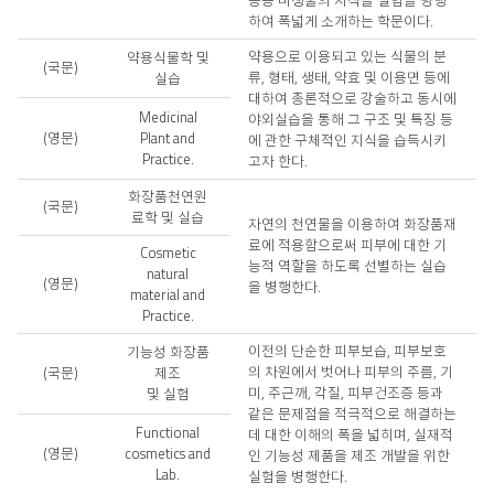
응용 미생물의 지식을 실험을 병행
하여 폭넓게 소개하는 학문이다.
약용으로 이용되고 있는 식물의 분
약용식물학 및
(국문)
류, 형태, 생태, 약효 및 이용면 등에
실습
대하여 총론적으로 강술하고 동시에
Medicinal
야외실습을 통해 그 구조 및 특징 등
(영문)
Plant and
에 관한 구체적인 지식을 습득시키
Practice.
고자 한다.
화장품천연원
(국문)
료학 및 실습
자연의 천연물을 이용하여 화장품재
료에 적용함으로써 피부에 대한 기
Cosmetic
능적 역할을 하도록 선별하는 실습
natural
(영문)
을 병행한다.
material and
Practice.
이전의 단순한 피부보습, 피부보호
기능성 화장품
의 차원에서 벗어나 피부의 주름, 기
(국문)
제조
미, 주근깨, 각질, 피부건조증 등과
및 실험
같은 문제점을 적극적으로 해결하는
Functional
데 대한 이해의 폭을 넓히며, 실재적
(영문)
cosmetics and
인 기능성 제품을 제조 개발을 위한
Lab.
실험을 병행한다.