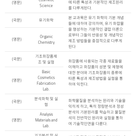
과
에 따른 특성과 기본적인 제조원리
(영문)
Science
학
를 다루게된다.
과
교
본 교과목은 유기 화학의 기본 개념
(국문)
유기화학
과
들에 대하여 강의하며, 유기 화합물
목
을 형성하는 기본적인 결합 이론으
해
로부터 그들의 반응성 및 개념적인
Organic
(영문)
설
제조 방법들을 중점적으로 다루게
Chemistry
안
된다
내
기초화장품제
(국문)
화장품에 사용되는 각종 재료들을
조 및 실험
이해하고 화장품의 성분 및 제형에
Basic
대한 분야와 기초화장품의 종류에
Cosmetics
따른 특성과 제조방법을 실험을 통
(영문)
Fabrication
하여 익힌다.
Lab.
분석화학 및 실
화학물질을 분석하는 원리와 기술을
(국문)
험
익히게 하고, 특히 정량분석과 정성
분석의 기본원리를 학습하고 물질분
Analysis
석의 전반적인 원리와 실험을 통하
(영문)
Materials and
여 기술적인면을 다룬다.
Lab.
기기분석 및 실