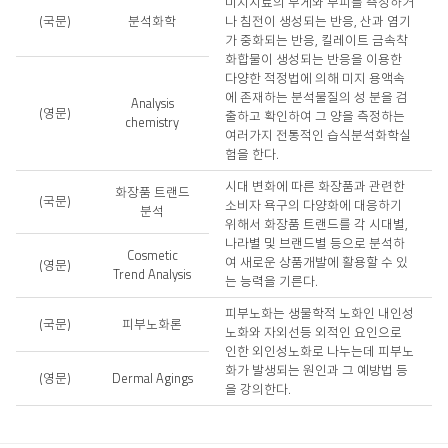
미지시료의 무게와 부피를 측정하거
(국문)
분석화학
나 침전이 생성되는 반응, 산과 염기
가 중화되는 반응, 킬레이트 금속착
화합물이 생성되는 반응을 이용한
다양한 적정법에 의해 미지 용액속
에 존재하는 분석물질의 성 분을 검
Analysis
(영문)
출하고 확인하여 그 양을 측정하는
chemistry
여러가지 전통적인 습식분석화학실
험을 한다.
시대 변화에 따른 화장품과 관련한
화장품 트랜드
(국문)
소비자 욕구의 다양화에 대응하기
분석
위해서 화장품 트랜드를 각 시대별,
나라별 및 브랜드별 등으로 분석하
Cosmetic
여 새로운 상품개발에 활용할 수 있
(영문)
Trend Analysis
는 능력을 기른다.
피부노화는 생물학적 노화인 내인성
(국문)
피부노화론
노화와 자외선등 외적인 요인으로
인한 외인성노화로 나누는데 피부노
화가 발생되는 원인과 그 예방법 등
(영문)
Dermal Agings
을 강의한다.