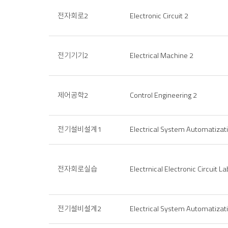
전자회로2
Electronic Circuit 2
전기기기2
Electrical Machine 2
제어공학2
Control Engineering 2
전기설비설계1
Electrical System Automatizat
전자회로실습
Electrnical Electronic Circuit L
전기설비설계2
Electrical System Automatizat