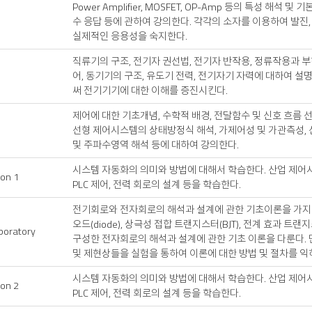
Power Amplifier, MOSFET, OP-Amp 등의 특성 해
수 응답 등에 관하여 강의한다. 각각의 소자를 이용하여 발진,
실제적인 응용성을 숙지한다.
직류기의 구조, 전기자 권선법, 전기자 반작용, 정류작용과 
어, 동기기의 구조, 유도기 전력, 전기자기 자력에 대하여 설
써 전기기기에 대한 이해를 증진시킨다.
제어에 대한 기초개념, 수학적 배경, 전달함수 및 신호 흐름 
선형 제어시스템의 상태방정식 해석, 가제어성 및 가관측성,
및 주파수영역 해석 등에 대하여 강의한다.
시스템 자동화의 의미와 방법에 대해서 학습한다. 산업 제어
ion 1
PLC 제어, 전력 회로의 설계 등을 학습한다.
전기회로와 전자회로의 해석과 설계에 관한 기초이론을 가지고
오드(diode), 상극성 접합 트랜지스터(BJT), 전계 효과 트
aboratory
구성한 전자회로의 해석과 설계에 관한 기초 이론을 다룬다.
및 제현상들을 실험을 통하여 이론에 대한 방법 및 절차를 익
시스템 자동화의 의미와 방법에 대해서 학습한다. 산업 제어
ion 2
PLC 제어, 전력 회로의 설계 등을 학습한다.