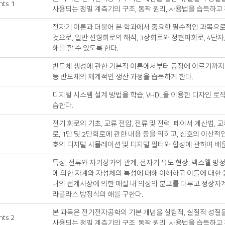
nts 1
사용되는 정밀 계측기의 구조, 동작 원리, 사용법을 습득하고
전자기 이론과 더불어 본 학과에서 중요한 필수적인 과목으로
것으로, 일반 선형회로의 해석, 3상회로와 정현파회로, 4단
해를 할 수 있도록 한다.
반도체 생성에 관한 기본적 이론에서부터 공정에 이르기까지 
등 반도체의 체계적인 생산 과정을 습득하게 한다.
디지털 시스템 설계 방법을 학습, VHDL을 이용한 디자인 로직의 설계 
습한다.
전기 회로의 기초, 교류 전압, 전류 및 전력, 페이서 계산법, 
로, 1단 및 2단회로에 관한 내용 등을 익히고, 신호의 이산적인
호의 디지털 시뮬레이션 및 디지털 필터와 합성에 관하여 배
특성, 전류와 자기장과의 관계, 전자기 유도 현상, 맥스웰 방
에 의한 자계와 자성체의 특성에 대해 이해하고 이들에 대한 
내의 전계사상에 의한 매질 내 의장의 분포를 다루고 정상자계
라플라스 방정식의 해를 구한다.
본 과목은 전기전자공학의 기본 개념을 실험적, 실질적 성질들
nts 2
사용되는 정밀 계측기의 구조, 동작 원리, 사용법을 습득하고