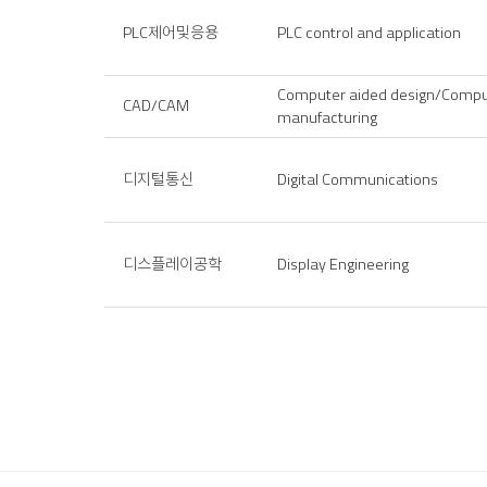
PLC제어및응용
PLC control and application
Computer aided design/Compu
CAD/CAM
manufacturing
디지털통신
Digital Communications
디스플레이공학
Display Engineering