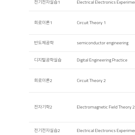
전기전자실습1
Electrical Electronics Experime
회로이론1
Circuit Theory 1
반도체공학
semiconductor engineering
디지털공학실습
Digital Engineering Practice
회로이론2
Circuit Theory 2
전자기학2
Electromagnetic Field Theory 2
전기전자실습2
Electrical Electronics Experime