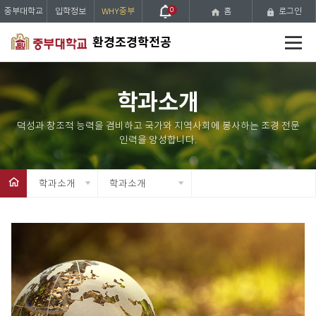
중부대학교
입학정보
WHY중부
0
홈
로그인
전
환경조경학전공
체
메
뉴
학과소개
학과소개
학과소개