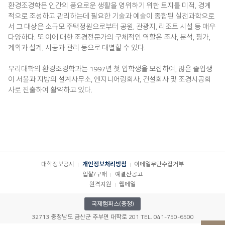
환경조경학은 인간의 풍요로운 생활을 영위하기 위한 토지를 미적, 경계
적으로 조성하고 관리하는데 필요한 기술과 예술이 종합된 실천과학으로
서 그 대상은 소규모 주택정원으로부터 공원, 관광지, 리조트 시설 등 매우
다양하다. 또 이에 대한 조경전문가의 구체적인 역할은 조사, 분석, 평가,
계획과 설계, 시공과 관리 등으로 대별할 수 있다.
우리대학의 환경조경학과는 1997년 첫 입학생을 모집하여, 많은 졸업생
이 서울과 지방의 설계사무소, 엔지니어링회사, 건설회사 및 조경시공회
사로 진출하여 활약하고 있다.
대학정보공시
개인정보처리방침
이메일무단수집거부
입찰/구매
예결산공고
원격지원
웹메일
국제캠퍼스(충청)
32713 충청남도 금산군 추부면 대학로 201 TEL. 041-750-6500