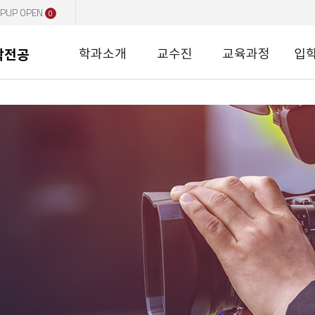
PUP OPEN
0
학과소개
교수진
교육과정
입
학전공
이션학전공
을 환영합니다.