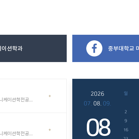
발표생활관비 입금기간입사..
개
케이션학과
중부대학교 
일
2026
니케이션학전공
2026
07.
08.
09.
안내해 드립니다.
년
2
08
08
월
9
16
니케이션학전공
23