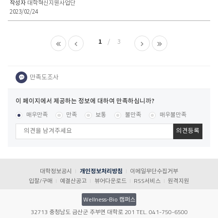
대학혁신지원사업단
2023/02/24
1
3
이
페
콘텐츠 만족도 조사
[평균
.00
점 /
15
명 참여]
매우만족
만족
보통
불만족
매우불만족
이
지
에
서
제
공
대학정보공시
개인정보처리방침
이메일무단수집거부
하
입찰/구매
예결산공고
뷰어다운로드
RSS서비스
원격지원
는
정
Wellness-Bio 캠퍼스
보
32713 충청남도 금산군 추부면 대학로 201 TEL. 041-750-6500
에