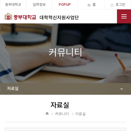
중부대학교
입학정보
홈
로그인
POPUP
대학혁신지원사업단
전체메뉴
커뮤니티
자료실
자료실
공
유
커뮤니티
자료실
하
홈
기