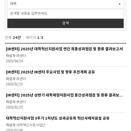
대
학
혁
신
지
검색
원
사
24건
1
3
전체
페이지
/
업
단
대
[IR센터] 2025년 대학혁신지원사업 연간 최종성과점검 및 환류 결과보고서
>
학
커
IR센터
혁
뮤
2026/04/24
신
니
지
티
[IR센터] 2025년 IR센터 주요사업 및 향후 추진계획 공유
원
>
사
IR센터
자
2026/02/25
업
료
단
실
[IR센터] 2025년 상반기 대학재정지원사업 중간성과점검 및 환류 결과보고서
>
검
커
색
IR센터
뮤
2026/02/25
니
대학혁신지원사업 3주기 1차년도 성과공유회 혁신사례자료집 공유
티
>
대학혁신지원사업단
자
2026/02/09