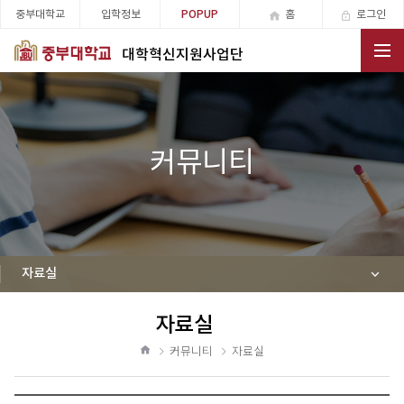
중부대학교
입학정보
홈
로그인
POPUP
대학혁신지원사업단
전체메뉴
커뮤니티
자료실
자료실
공
유
커뮤니티
자료실
하
홈
기