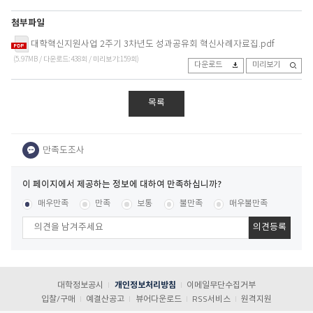
첨부파일
대학혁신지원사업 2주기 3차년도 성과공유회 혁신사례자료집.pdf
(5.97MB / 다운로드:438회 / 미리보기:159회)
다운로드
미리보기
목록
이
페
콘텐츠 만족도 조사
[평균
.00
점 /
15
명 참여]
매우만족
만족
보통
불만족
매우불만족
이
지
에
서
제
공
대학정보공시
개인정보처리방침
이메일무단수집거부
하
입찰/구매
예결산공고
뷰어다운로드
RSS서비스
원격지원
는