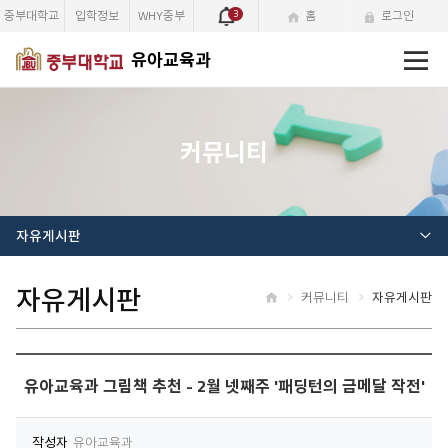
중부대학교
입학정보
WHY중부
3
홈
로그인
전
유아교육과
체
메
뉴
커뮤니티
자유게시판
자유게시판
커뮤니티
자유게시판
홈
유아교육과 그림책 추천 - 2월 넷째주 '패딩턴의 금메달 작전'
작성자
유아교육과