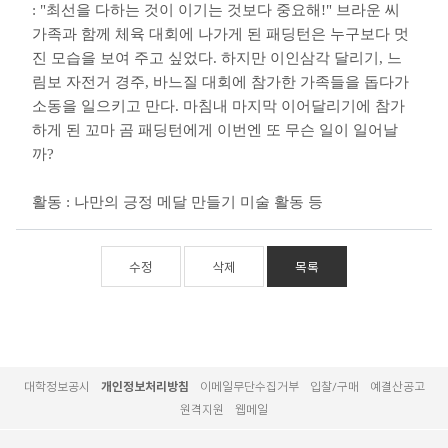
:
"최선을 다하는 것이 이기는 것보다 중요해!" 브라운 씨
가족과 함께 체육 대회에 나가게 된 패딩턴은 누구보다 멋
진 모습을 보여 주고 싶었다. 하지만 이인삼각 달리기, 느
림보 자전거 경주, 바느질 대회에 참가한 가족들을 돕다가
소동을 일으키고 만다. 마침내 마지막 이어달리기에 참가
하게 된 꼬마 곰 패딩턴에게 이번엔 또 무슨 일이 일어날
까?
활동 : 나만의 긍정 메달 만들기 미술 활동 등
수정
삭제
목록
대학정보공시
개인정보처리방침
이메일무단수집거부
입찰/구매
예결산공고
원격지원
웹메일