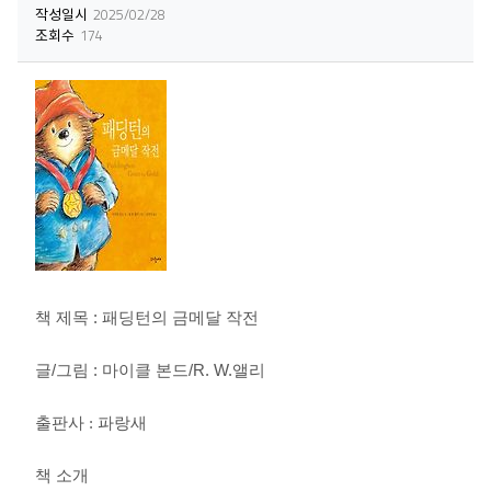
작성일시
2025/02/28
조회수
174
책 제목 : 패딩턴의 금메달 작전
글/그림 : 마이클 본드/R. W.앨리
출
판사 : 파랑새
책 소개