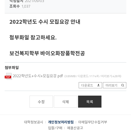
작성일시
2021/09/03
조회수
1,037
2022학년도 수시 모집요강 안내
첨부화일 참고하세요.
보건복지학부 바이오화장품학전공
첨부파일
2022학년도+수시+모집요강.pdf
(3.89MB / 다운로드:1174회 / 미리보기:428회)
다운로드
미리보기
수정
삭제
목록
대학정보공시
개인정보처리방침
이메일무단수집거부
입찰/구매
예결산공고