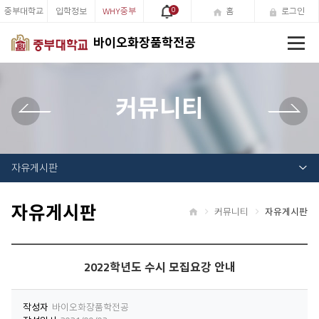
중부대학교
입학정보
WHY중부
0
홈
로그인
전
바이오화장품학전공
체
메
뉴
커뮤니티
자유게시판
자유게시판
커뮤니티
자유게시판
홈
2022학년도 수시 모집요강 안내
작성자
바이오화장품학전공