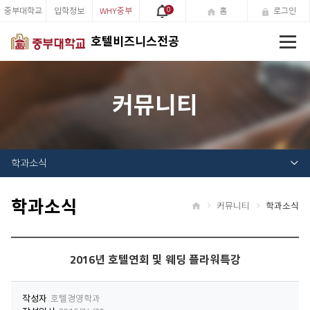
중부대학교
입학정보
WHY중부
0
홈
로그인
전
호텔비즈니스전공
체
메
뉴
커뮤니티
학과소식
학과소식
커뮤니티
학과소식
홈
2016년 호텔연회 및 웨딩 플라워특강
작성자
호텔경영학과