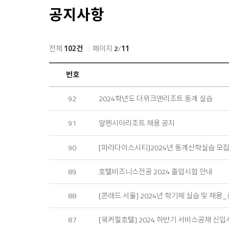
공지사항
전체
102건
페이지
2
/
11
공
번호
지
사
2024학년도 더위크앤리조트 동계 실습
92
항
목
록
알펜시아리조트 채용 공지
91
[파라다이스시티]2024년 동계산학실습 모집
90
호텔비즈니스전공 2024 졸업시험 안내
89
[콘래드 서울] 2024년 학기제 실습 및 채
88
[워커힐호텔] 2024 하반기 서비스공채 신입
87