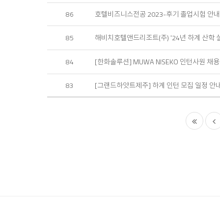
호텔비즈니스전공 2023-후기 졸업시험 안내
86
해비치호텔앤드리조트(주) '24년 하계 산학 
85
[한화솔루션] MUWA NISEKO 인턴사원 채용
84
[그랜드하얏트제주] 하계 인턴 모집 일정 안
83