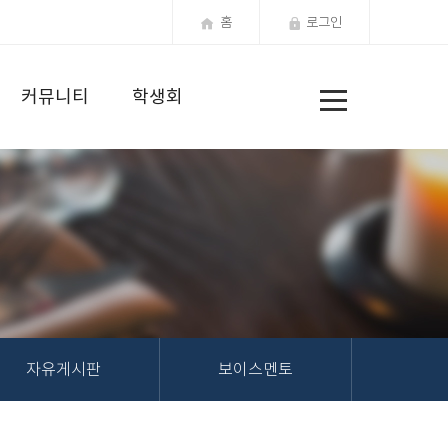
홈
로그인
전
커뮤니티
학생회
체
메
뉴
자유게시판
보이스멘토