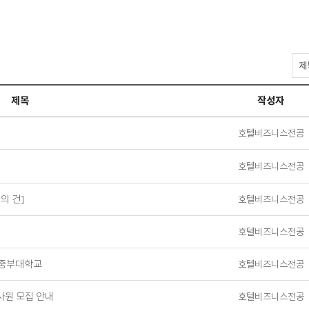
공
지
사
제목
작성자
항
검
색
호텔비즈니스전공
호텔비즈니스전공
의 건]
호텔비즈니스전공
호텔비즈니스전공
용_중부대학교
호텔비즈니스전공
사원 모집 안내
호텔비즈니스전공