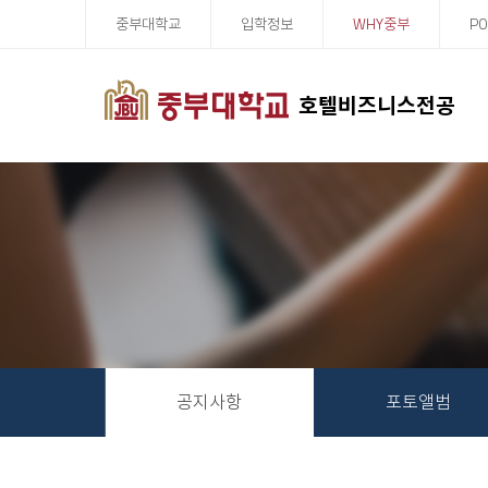
중부대학교
입학정보
WHY중부
PO
호텔비즈니스전공
공지사항
포토앨범