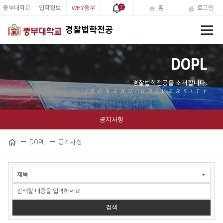
중부대학교
입학정보
WHY중부
2
홈
로그인
전
경찰법학전공
체
메
뉴
DOPL
공지사항
DOPL
공지사항
공
홈
유
하
공
기
지
사
항
검
검색
색