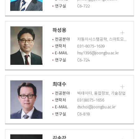
상
연구실
C6-722
세
이
력
열
하성용
기
교
수
전공분야
자동차시스템공학, 스마트모빌리티 최적화 설계
소
연락처
031-8075-1639
개
E-MAIL
hsy1396@joongbu.ac.kr
상
연구실
C6-724
세
이
력
열
최대수
기
교
수
전공분야
빅데이터, 융합정보, 기술창업
소
연락처
031)8075-1656
개
E-MAIL
dschoi@joongbu.ac.kr
상
연구실
C6-818
세
이
력
열
김송강