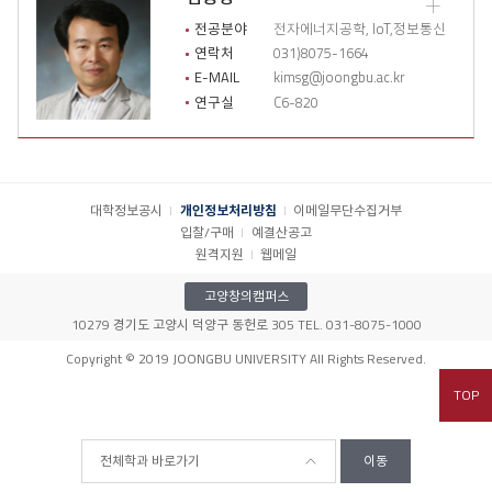
기
교
수
전공분야
전자에너지공학, IoT,정보통신
소
연락처
031)8075-1664
개
E-MAIL
kimsg@joongbu.ac.kr
상
연구실
C6-820
세
이
력
열
기
대학정보공시
개인정보처리방침
이메일무단수집거부
입찰/구매
예결산공고
원격지원
웹메일
고양창의캠퍼스
10279 경기도 고양시 덕양구 동헌로 305 TEL. 031-8075-1000
Copyright © 2019 JOONGBU UNIVERSITY All Rights Reserved.
TOP
전체학과 바로가기
이동