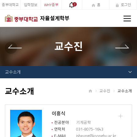
중부대학교
입학정보
WHY중부
2
홈
로그인
전
자율설계학부
체
메
뉴
교수진
교수소개
교수소개
교수진
교수소개
홈
이흥식
교
수
전공분야
기계공학
소
연락처
031-8075-1643
개
E-MAIL
jsheung@joongbu.ac.kr