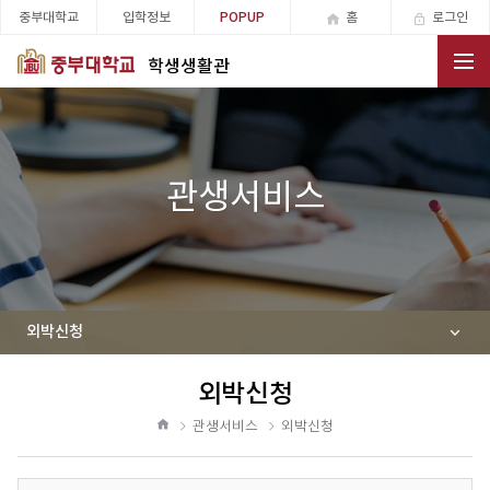
중부대학교
입학정보
홈
로그인
POPUP
학생생활관
전체메뉴
관생서비스
외박신청
외박신청
공
유
관생서비스
외박신청
하
홈
기