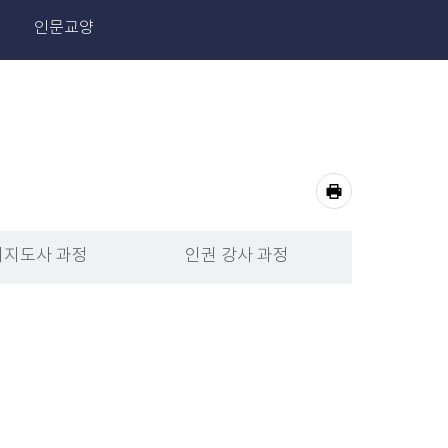
인문교양
공
유
프
하
기
지도사 과정
인권 강사 과정
린
트