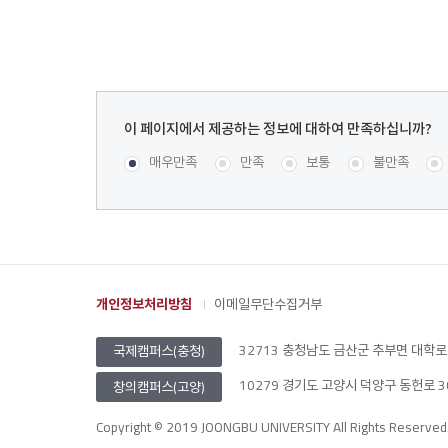
이
페
콘텐츠 만족도 조사
[평균
.00
점 /
9
명 참여]
매우만족
만족
보통
불만족
이
지
에
서
제
공
개인정보처리방침
이메일무단수집거부
하
는
32713 충청남도 금산군 추부면 대학로 201
정
국제캠퍼스(충청)
보
10279 경기도 고양시 덕양구 동헌로 305 
창의캠퍼스(고양)
에
대
Copyright © 2019 JOONGBU UNIVERSITY All Rights Reserved
하