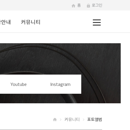
홈
로그인
전
학안내
커뮤니티
체
메
뉴
Youtube
Instagram
커뮤니티
포토앨범
홈