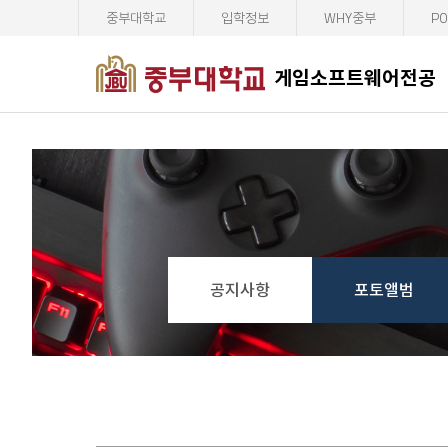
중부대학교
입학정보
WHY중부
PO
게임소프트웨어전공
공지사항
포토앨범