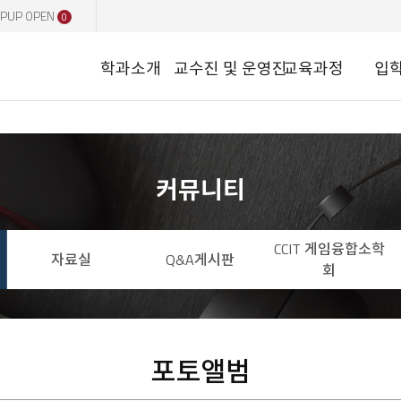
PUP OPEN
0
학과소개
교수진 및 운영진
교육과정
입
커뮤니티
CCIT 게임융합소학
자료실
Q&A게시판
회
포토앨범