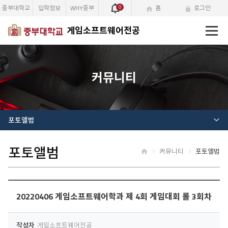
중부대학교
입학정보
WHY중부
0
홈
로그인
전
게임소프트웨어전공
체
메
뉴
커뮤니티
포토앨범
포토앨범
커뮤니티
포토앨범
홈
20220406 게임소프트웨어학과 제 4회 게임대회 롤 3회차
작성자
게임소프트웨어전공