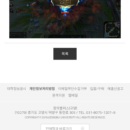
목록
대학정보공시
개인정보처리방침
이메일무단수집거부
입찰/구매
예결산공고
원격지원
웹메일
창의캠퍼스(고양)
(10279) 경기도 고양시 덕양구 동헌로 305
TEL. 031-8075-1207~9
COPYRIGHT © 2019 JOONGBU UNIVERSITY ALL RIGHTS RESERVED.
전체학과 바로가기