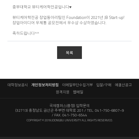
중부대학교 뷰티케어학전공입니다♥
뷰티케어학전공 창업동아리팀인 Foundation이 2021년 JB Start-up!
창업아이디어 우체통 공모전에서 우수상 수상하였습니다.
축하드립니다^^
목록
대학정보공시
개인정보처리방침
이메일무단수집거부
입찰/구매
예결산공고
원격지원
웹메일
국제캠퍼스(충청) 입학문의
(32713) 충청남도 금산군 추부면 대학로 201
TEL. 041-750-6807~9
FAX. 041-750-6544
COPYRIGHT © 2019 JOONGBU UNIVERSITY ALL RIGHTS RESERVED.