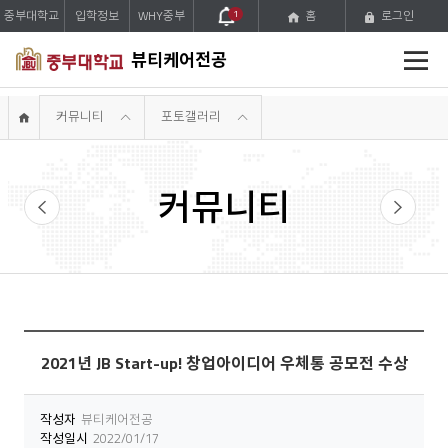
중부대학교
입학정보
WHY중부
1
홈
로그인
전
뷰티케어전공
체
메
뉴
커뮤니티
포토갤러리
커뮤니티
공지사항
학생활동
2021년 JB Start-up! 창업아이디어 우체통 공모전 수상
작성자
뷰티케어전공
작성일시
2022/01/17