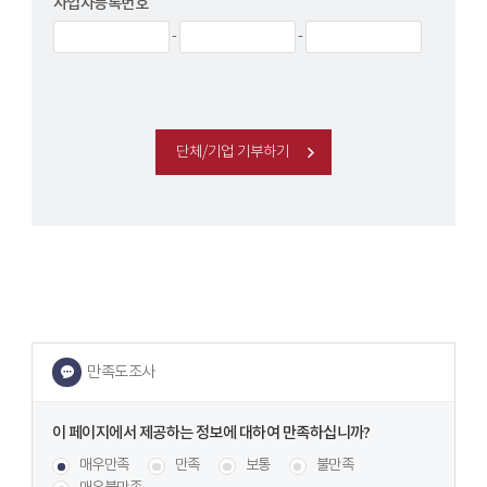
사업자등록번호
-
-
단체/기업 기부하기
이
페이지에서
콘텐츠 만족도 조사
[평균
.28
점 /
18
명 참여]
매우만족
만족
보통
불만족
제공하는