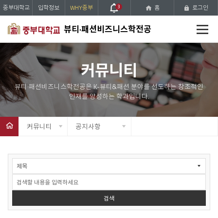
중부대학교
입학정보
WHY중부
3
홈
로그인
전
뷰티·패션비즈니스학전공
체
메
뉴
커뮤니티
커뮤니티
공지사항
커
뮤
니
티
>
검색
공
지