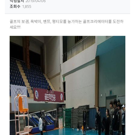
작성일시
2019/04/06
조회수
1,855
골프의 보겸, 윽박이, 벤쯔, 펑티모를 능가하는 골프크리에이터를 도전하
세요!!!!