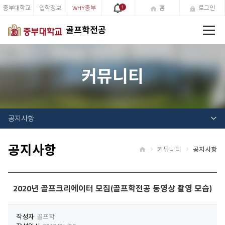
중부대학교
입학정보
WHY중부
1
홈
로그인
전
골프학전공
체
메
뉴
커뮤니티
공지사항
공지사항
커뮤니티
공지사항
홈
2020년 골프크리에이터 모집(골프학전공 동영상 촬영 모습)
작성자
골프학