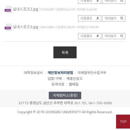
다운로드
미리보기
실내스포츠2.jpg
(133.85KB / 다운로드:621회 / 미리보기:434회)
다운로드
미리보기
실내스포츠3.jpg
(109.23KB / 다운로드:566회 / 미리보기:1105회)
다운로드
미리보기
목록
대학정보공시
개인정보처리방침
이메일무단수집거부
입찰/구매
예결산공고
원격지원
웹메일
국제캠퍼스(충청)
32713 충청남도 금산군 추부면 대학로 201 TEL. 041-750-6500
Copyright © 2019 JOONGBU UNIVERSITY All Rights Reserved.
TOP