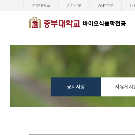
중부대학교
입학정보
WHY중부
PO
바이오식품학전공
공지사항
자유게시