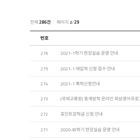
전체
286건
페이지
2
/
29
공
번호
지
사
2021-1학기 현장실습 운영 안내
276
항
목
록
2021-1 재입학 신청 접수 안내
275
2021-1 복학신청안내
274
(국제교류원) 동계방학 온라인 화상영어프로
273
포인트장학금 신청 안내
272
2020-W학기 현장실습 운영 안내
271