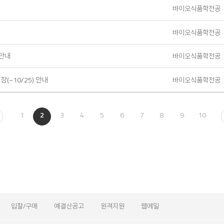
바이오식품학전공
바이오식품학전공
안내
바이오식품학전공
(~10/25) 안내
바이오식품학전공
이
1
2
3
4
5
6
7
8
9
10
전
입찰/구매
예결산공고
원격지원
웹메일