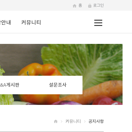
홈
로그인
전
학안내
커뮤니티
체
메
뉴
Q&A게시판
설문조사
커뮤니티
공지사항
홈