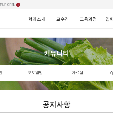
PUP OPEN
1
학과소개
교수진
교육과정
입
커뮤니티
판
포토앨범
자료실
공지사항