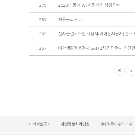
2020년 동계(W) 계절학기 시행 안내
270
채용공고 안내
269
전자출결시스템 사용자(아이폰사용자) 협조 
268
대학생활적응검사(SAT) 2차 진단검사 기간연장
267
처
음
대학정보공시
개인정보처리방침
이메일무단수집거부