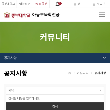
중부대학교
입학정보
WHY중부
0
홈
로그인
전
아동보육학전공
체
메
뉴
커뮤니티
공지사항
공지사항
커뮤니티
공지사항
홈
공
지
사
항
검
검색