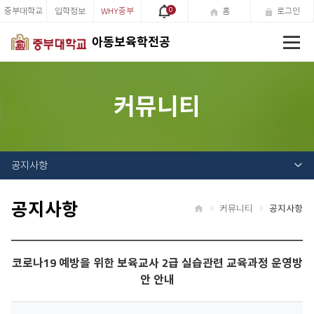
중부대학교
입학정보
WHY중부
0
홈
로그인
전
아동보육학전공
체
메
뉴
커뮤니티
공지사항
공지사항
커뮤니티
공지사항
홈
코로나19 예방을 위한 보육교사 2급 실습관련 교육과정 운영방
안 안내