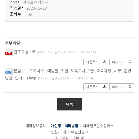
작성자
아동보육학전공
작성일시
2020/05/28
조회수
1,189
첨부파일
협조요청.pdf
(122.8KB / 다운로드:905회 / 미리보기:495회)
다운로드
미리보기
붙임_1._코로나19_예방을_위한_보육교사_2급_교육과정_세부_운영
방안_안내 (1).hwp
(27KB / 다운로드:635회 / 미리보기:494회)
다운로드
미리보기
목록
대학정보공시
개인정보처리방침
이메일무단수집거부
입찰/구매
예결산공고
원격지원
웹메일