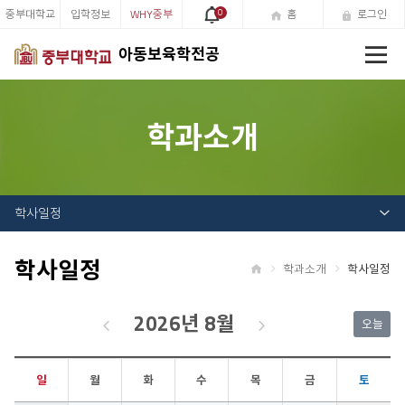
중부대학교
입학정보
WHY중부
0
홈
로그인
전
아동보육학전공
체
메
뉴
학과소개
학사일정
학사일정
학과소개
학사일정
홈
2026년 8월
오늘
일
월
화
수
목
금
토