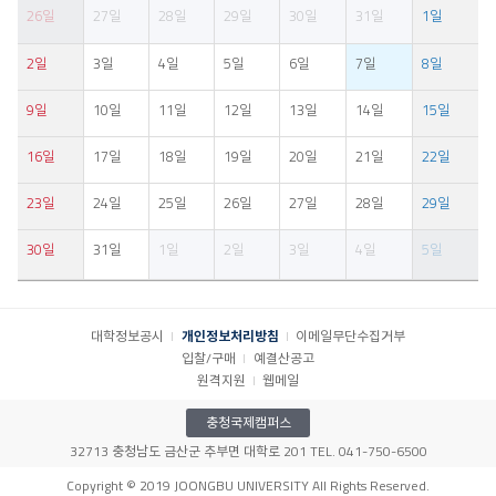
26일
27일
28일
29일
30일
31일
1일
2일
3일
4일
5일
6일
7일
8일
9일
10일
11일
12일
13일
14일
15일
16일
17일
18일
19일
20일
21일
22일
23일
24일
25일
26일
27일
28일
29일
30일
31일
1일
2일
3일
4일
5일
대학정보공시
개인정보처리방침
이메일무단수집거부
입찰/구매
예결산공고
원격지원
웹메일
충청국제캠퍼스
32713 충청남도 금산군 추부면 대학로 201 TEL. 041-750-6500
Copyright © 2019 JOONGBU UNIVERSITY All Rights Reserved.