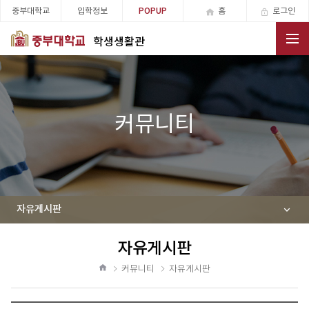
중부대학교
입학정보
홈
로그인
POPUP
학생생활관
전체메뉴
커뮤니티
자유게시판
자유게시판
공
유
커뮤니티
자유게시판
하
홈
기