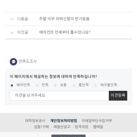
다음글
주말 의무 외박신청의 번거로움
이전글
에어컨은 언제부터 틀수있나요?
이
페
콘텐츠 만족도 조사
[평균
.00
점 /
24
명 참여]
매우만족
만족
보통
불만족
매우불만족
이
지
에
서
제
공
대학정보공시
개인정보처리방침
이메일무단수집거부
하
입찰/구매
예결산공고
원격지원
웹메일
는
정