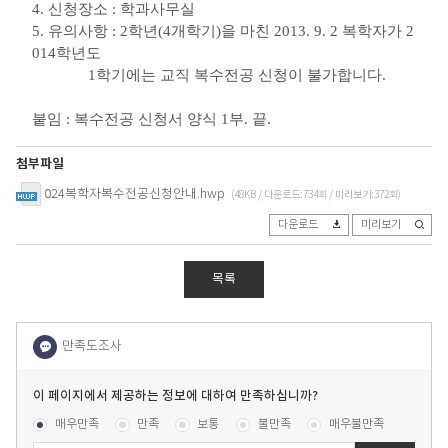
4. 신청장소 :
학과사무실
5. 유의사항 : 2학년(4개학기)을 마친 2013. 9. 2 복학자가 2
014학년도
1학기에는
교직 복수전공 신청이 불가합니다.
붙임 :
복수전공 신청서 양식 1부. 끝.
첨부파일
024복학자복수전공신청안내.hwp
(48KB / 다운로드:734회 / 미리보기:372회)
다운로드
미리보기
목록
이
페
콘텐츠 만족도 조사
[평균
.45
점 /
11
명 참여]
매우만족
만족
보통
불만족
매우불만족
이