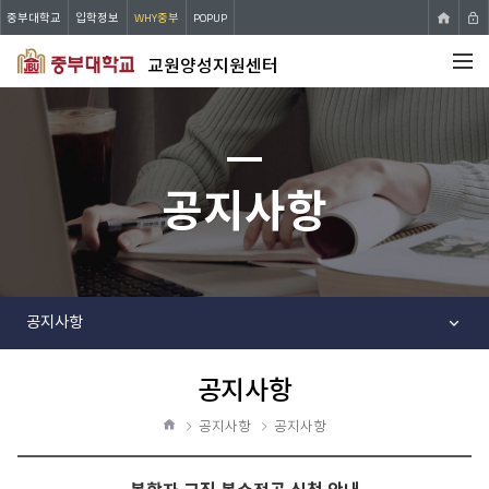
중부대학교
입학정보
WHY중부
POPUP
교원양성지원센터
전체메뉴
공지사항
공지사항
공지사항
공
유
공지사항
공지사항
하
홈
기