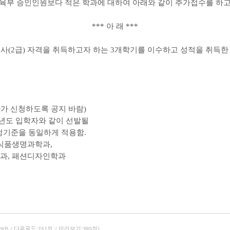
교육부 승인인원보다 적은 학과에
대하여 아래와 같이 추가접수를 하
*** 아 래 ***
교사(2급) 자격을 취득하고자 하는
3개학기를 이수하고 성적을 취득한
자가 신청하도록 공지 바람)
2학년도 입학자와 같이 선발될
정기준을 동일하게 적용함.
 식품생명과학과,
과, 패션디자인학과
2KB / 다운로드:761회 / 미리보기:389회)