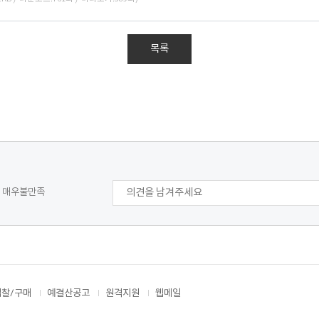
목록
매우불만족
입찰/구매
예결산공고
원격지원
웹메일