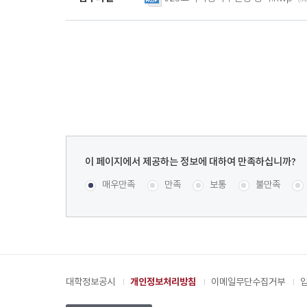
이
페
콘텐츠 만족도 조사
[평균
.45
점 /
11
명 참여]
매우만족
만족
보통
불만족
이
지
에
서
제
공
대학정보공시
개인정보처리방침
이메일무단수집거부
하
는