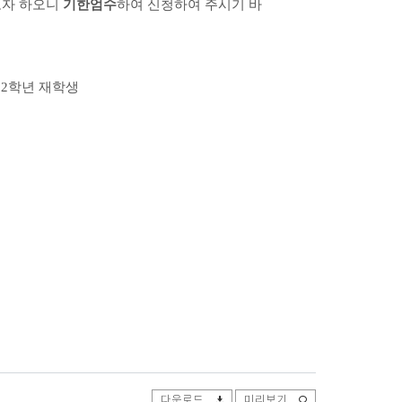
고자 하오니
기한엄수
하
여 신청하여 주시기 바
 2학년 재학생
다운로드
미리보기